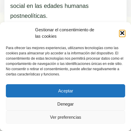
social en las edades humanas
postneolíticas.
Gestionar el consentimiento de
Esta propuesta es nuestro primer granito
las cookies
de arena a la reflexión general en el
Para ofrecer las mejores experiencias, utilizamos tecnologías como las
cookies para almacenar y/o acceder a la información del dispositivo. El
marco de estos grandes históricos que
consentimiento de estas tecnologías nos permitirá procesar datos como el
estamos viviendo.
comportamiento de navegación o las identificaciones únicas en este sitio.
No consentir o retirar el consentimiento, puede afectar negativamente a
ciertas características y funciones.
Aceptar
Antiaging2050.com
Denegar
Ver preferencias