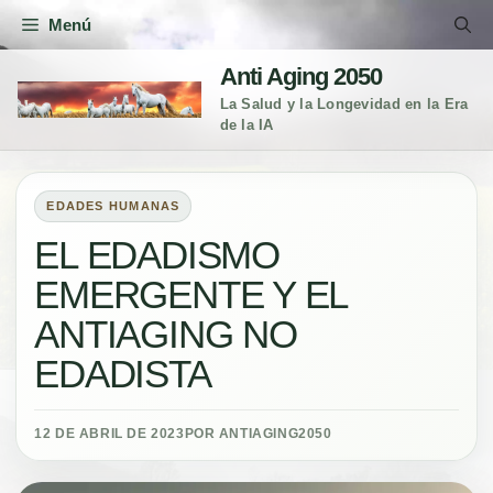
Saltar
Menú
al
contenido
Anti Aging 2050
La Salud y la Longevidad en la Era
de la IA
EDADES HUMANAS
EL EDADISMO
EMERGENTE Y EL
ANTIAGING NO
EDADISTA
12 DE ABRIL DE 2023
POR ANTIAGING2050