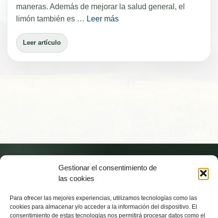
maneras. Además de mejorar la salud general, el
limón también es …
Leer más
Leer artículo
Antiaging2050.com © 2026
Gestionar el consentimiento de
La salud y la longevidad en la era de la inteligencia artificial.
las cookies
Política de privacidad
Para ofrecer las mejores experiencias, utilizamos tecnologías como las
cookies para almacenar y/o acceder a la información del dispositivo. El
consentimiento de estas tecnologías nos permitirá procesar datos como el
Aviso legal